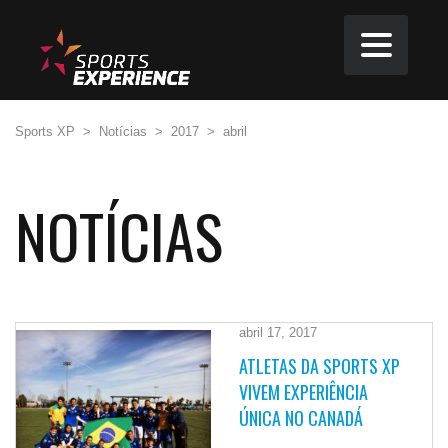
Sports XP
>
Notícias
>
2017
>
abril
NOTÍCIAS
abril 17, 2017
ATLETAS DA SPORTS XP
VIVEM EXPERIÊNCIA
ÚNICA NO CANADÁ