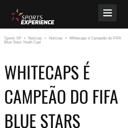
Sports XP
>
Notícias
>
Notícias
>
Whitecaps é Campeão do FIFA
Blue Stars Youth Cup!
WHITECAPS É
CAMPEÃO DO FIFA
BLUE STARS